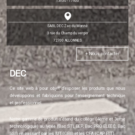
13h30 - 17h00
SARL DEC Zac du Monné
3 rue du Champ du verger
72700 ALLONNES
+ Nous contacter
DEC
Ce site web à pour objet d’exposer les produits que nous
développons et fabriquons pour l’enseignement technique
et professionnel.
Notre gamme de produit s’étend du collège (4ème et 3ème
technologique) au lycée (Bac STI, BEP, Bac PRO ELEEC, Bac
SSI) en passant par les IUT (GEII) et les CFA (CAP ELT).