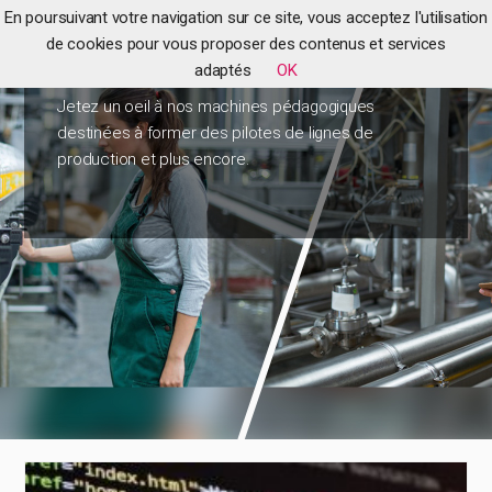
En poursuivant votre navigation sur ce site, vous acceptez l'utilisation
de cookies pour vous proposer des contenus et services
Nos maquettes pédagogiques
adaptés
OK
Jetez un oeil à nos machines pédagogiques
destinées à former des pilotes de lignes de
production et plus encore.