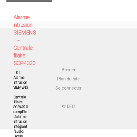
BTS Électrotechnique
Alarme
intrusion
SIEMENS
-
Centrale
filaire
SCP4320
Accueil
Kit
Alarme
Plan du site
intrusion
SIEMENS
Se connecter
-
Centrale
filaire
© DEC
SCP4320.
complète
d’alarme
intrusion
intégrant
l’audio,
l’accès