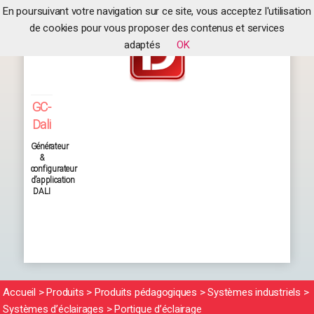
En poursuivant votre navigation sur ce site, vous acceptez l'utilisation
de cookies pour vous proposer des contenus et services
adaptés
OK
GC-
Dali
Générateur
&
configurateur
d’application
DALI
Accueil
>
Produits
>
Produits pédagogiques
>
Systèmes industriels
>
Systèmes d’éclairages
>
Portique d’éclairage