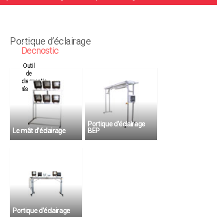
Portique d’éclairage
Decnostic
Outil
de
diagnostic
réseau
Portique d’éclairage
Le mât d’éclairage
BEP
Pour l’étude de la
BEP Métiers de
compensation du cos φ
l’électronique
Portique d’éclairage
BAC Pro ELEEC, BAC STI,