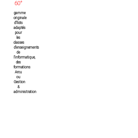
60°
gamme
originale
d’îlots
adaptés
pour
les
classes
d’enseignements
de
l’informatique,
des
formations
Arcu
ou
Gestion
&
administration