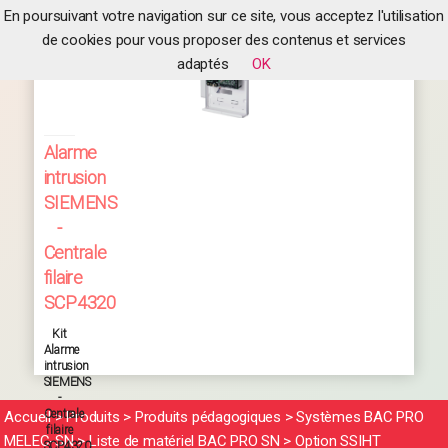
En poursuivant votre navigation sur ce site, vous acceptez l'utilisation
de cookies pour vous proposer des contenus et services
adaptés
OK
Alarme
intrusion
SIEMENS
-
Centrale
filaire
SCP4320
Kit
Alarme
intrusion
SIEMENS
-
Centrale
Accueil
>
Produits
>
Produits pédagogiques
>
Systèmes BAC PRO
filaire
MELEC-SN
>
Liste de matériel BAC PRO SN
>
Option SSIHT
SCP4320.