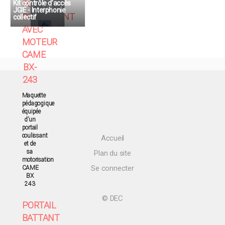
PORTAIL
Kit contrôle d’accès
JGIE - Interphonie
COULISSANT
collectif
AVEC
MOTEUR
CAME
BX-
243
Maquette
pédagogique
équipée
d’un
portail
coulissant
Accueil
et de
sa
Plan du site
motorisation
Se connecter
CAME
BX
243
© DEC
PORTAIL
BATTANT