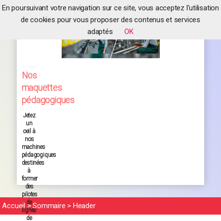
En poursuivant votre navigation sur ce site, vous acceptez l'utilisation
de cookies pour vous proposer des contenus et services
adaptés
OK
Nos
maquettes
pédagogiques
Jetez
un
oeil à
nos
machines
pédagogiques
destinées
à
former
des
pilotes
de
Accueil
>
Sommaire
>
Header
lignes
de