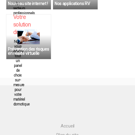
Nouveau site internet !
Nos applications RV
les
Découvrez notre nouveau
secteurs
site internet
professionnels.
Votre
solution
domotique
Nous
vous
Prévention des risques
offrons
en réalité virtuelle
tout
Découvrez nos
un
applications de prévention
des risques
panel
professionnels
de
choix
sur-
mesure
pour
votre
matériel
domotique
Accueil
Plan du site