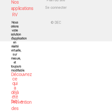
Nos
Se connecter
applications
RV
© DEC
Nous
créons
votre
solution
d’application
en
réalité
virtuelle,
sur
mesure,
et
toujours
modifiable.
Découvrez
ce
qui
a
déjà
été
fait !
Prévention
des