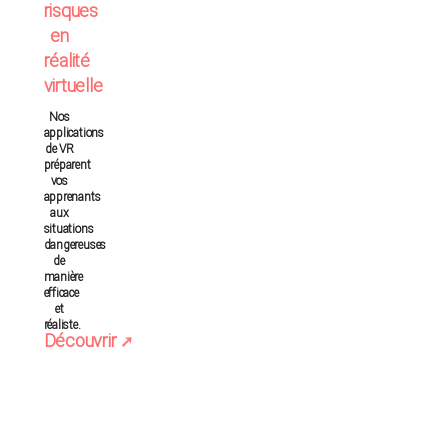
risques
en
réalité
virtuelle
Nos
applications
de VR
préparent
vos
apprenants
aux
situations
dangereuses
de
manière
efficace
et
réaliste.
Découvrir